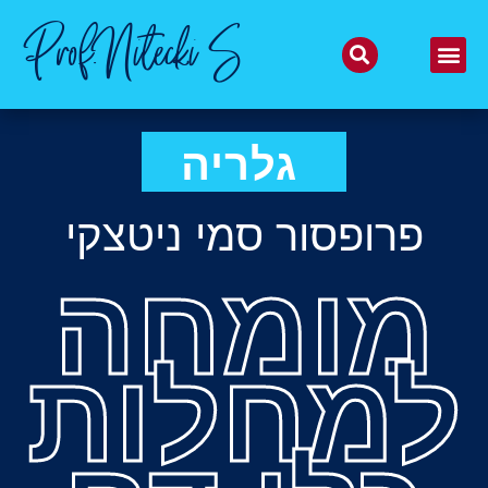
Prof.Nitecki S
גלריה
פרופסור סמי ניטצקי
מומחה
למחלות