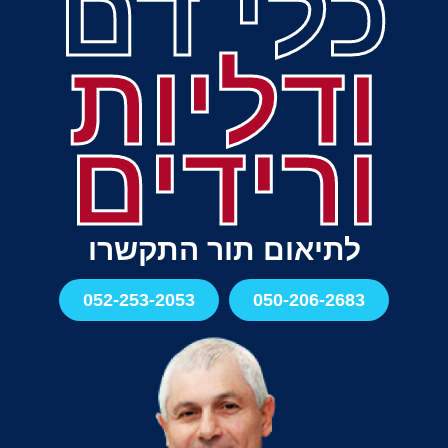
כלי דם
ודליות
ורידים
לתיאום תור התקשרו
052-253-2053
050-206-2683