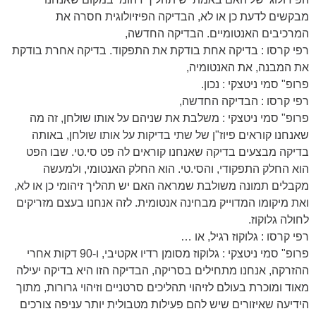
מבקשים לדעת כן או לא, הבדיקה הפיזיולוגית חסרה את
המרכיבים האנטומיים. הבדיקה החדשה,
רפי קרסו : בדיקה אחת בודקת את התפקוד. בדיקה אחרת בודקת
את המבנה, את האנטומיה,
פרופ" סמי ניטצקי : נכון.
רפי קרסו : הבדיקה החדשה,
פרופ" סמי ניטצקי : משלבת את שניהם על אותו שולחן, זה מה
שאנחנו קוראים פיוז"ן של שתי בדיקות על אותו שולחן, באותה
בדיקה מבצעים בדיקה שאנחנו קוראים לה פט סי.טי. שבו הפט
הוא החלק התפקודי, והסי.טי. הוא החלק האנטומי, ולמעשה
מקבלים תמונה משולבת שמראה האם יש תהליך זיהומי כן או לא,
ואת מיקומו המדוייק מבחינה אנטומית. לזה אנחנו בעצם מזריקים
לחולה גלוקוז.
רפי קרסו : גלוקוז רגיל, או …
פרופ" סמי ניטצקי : גלוקוז מסומן רדיו אקטיבי, ו-90 דקות אחרי
ההזרקה, אנחנו מתחילים בסריקה, הבדיקה הזו היא בדיקה יעילה
מאוד ומוכרת בעולם לזיהוי תהליכים סרטניים וזיהוי גרורות, מתוך
הידיעה שאיזורים שיש להם פעילות מטבולית יותר עניפה צורכים