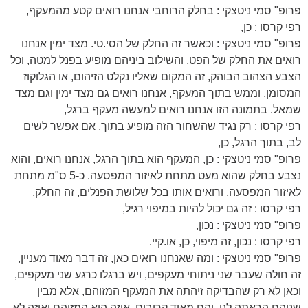
פרופ" סמי ניטצקי : בחלק הרוחבי אנחנו רואים קטע מהמעקף,
רפי קרסו : כן,
פרופ" סמי ניטצקי : וכאשר זה החלק של הסי.טי. מצד ימין אנחנו
רואים את החלק של הפט, והשילוב ביניהם מופיע בפנל למטה, וכל
הצבע הצהוב הבוהק, זה המקום שאליו נקלט הזיהום, או הגלוקוז
המסומן, וממש בתוך המעקף, אנחנו רואים גם מצד ימין וגם מצד
שמאל. בתמונה הזו אנחנו רואים למעשה מעקף ברגל,
רפי קרסו : רק נגיד שהשחור הזה מופיע בתוך, אם אפשר לשים
לב, בתוך הרגל, כן,
פרופ" סמי ניטצקי : כן, המעקף הוא בתוך הרגל, אנחנו רואים, והוא
נצבע בחלק שהוא מעט מתחת לאיזור המפסעה. כ-5 ס"מ מתחת
לאיזור המפסעה, ורואים אותו בכל שלושת הפנלים, זה החלק,
רפי קרסו : זה גם יכול להיות במיפוי רגיל,
פרופ" סמי ניטצקי : נכון,
רפי קרסו : נכון, זה מיפוי, כן, או.קיי.
פרופ" סמי ניטצקי : ומה שאנחנו רואים כאן, זה דבר מאוד מעניין,
זה חולה שעבר שני ניתוחי מעקפים, ויש ברגלו כרגע שני מעקפים,
וכאן לא רק שהבדיקה זיהתה את המעקף המזוהם, אלא מבין
שניהם הראתה לנו, והם מאוד קרובים, איזה הוא המזוהם ואיזה לא,