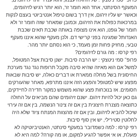
המעקף הסינתטי, אחד הוא חומר זר, הוא יותר רגיש לזיהומים,
וכאשר יש עליו זיהום, אין דרך בשום טיפול אנטיביוטי בעצם לנקות
במרכאות כפולות את הזיהום, וכמובן שמאחר שזה חומר זר ולא
חומר של גופנו, הוא אינו מצופה באותה שכבת תאים שכבת
האנדותל שמגינה בפני קרישי דם. ולכן מעקף שהוא איננו מעקף
טבעי, מחזיק פחות זמן מעמד, כי הוא נסתם יותר מהר.
רפי קרסו : מה גורם לזיהומים?
פרופ" סמי ניטצקי : יש הרבה סיבות. ישנן סיבות אצל המטופל,
למשל אם הוא מאיזה שהיא סיבה מקבל תרופות נגד נגד מערכת
החיסונית בשל מחלה ממארת או דברים כאלה, יש סיבות שבאות
מפצע שיש למטופל והפצע הזה איננו מתרפא, מאחר שהעורקים
חסומים. אז בנוכחות פצע שהוא משמש כמקור חדירה לחיידקים,
גם כאן יכול להיות זיהום. ישנם זיהומים שהם מביאים על החולה
כתוצאה מצנרת חיצונית בין אם זה צינור הנשמה, בין אם זה עירוי
שיכול להביא לזיהום, ובין אם זה מהצוות המנתח ציוד שלא היה
לחלוטין סטירילי, יש אין סוף סיבות.
רפי קרסו : למה כשמדובר במעקף סינתטי, האנטיביוטיקה לא
פועלת, או אי אפשר להגיע למקום, או מה קורה? למה היא לא