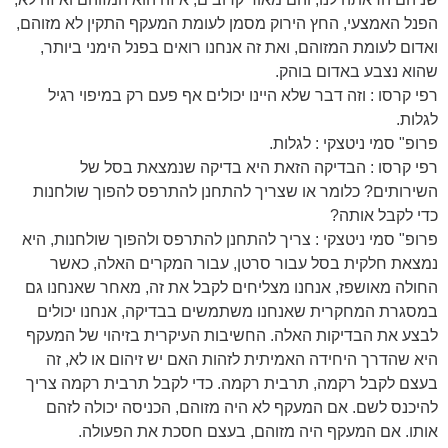
הפנל האמצעי, החץ הירוק מסמן לעומת המעקף התקין לא מזוהם,
ואדום לעומת המזוהם, ואת זה אנחנו רואים בפנל הימני ביותר,
שהוא נצבע באדום בוהק.
רפי קרסו : וזה דבר שלא היינו יכולים אף פעם רק במיפוי רגיל
לגלות.
פרופ" סמי ניטצקי : לגלות.
רפי קרסו : הבדיקה הזאת היא בדיקה שנמצאת בסל של
השירותים? כלומר או שצריך להתחנן להתרפס להפוך שולחנות
כדי לקבל אותה?
פרופ" סמי ניטצקי : צריך להתחנן להתרפס ולהפוך שולחנות, היא
נמצאת חלקית בסל עבור סרטן, עבור המקרים האלה, כאשר
החולה מאושפז, אנחנו מצליחים לקבל את זה, מאחר שאנחנו גם
במסגרת המחקרית שאנחנו משתמשים בבדיקה, אנחנו יכולים
לבצע את הבדיקות האלה. החשיבות העיקרית בזיהוי של המעקף
היא שהדרך היחידה האמיתית לזהות האם יש זיהום או לא, זה
בעצם לקבל רקמה, תרבית רקמה. כדי לקבל תרבית רקמה צריך
להיכנס לשם. אם המעקף לא היה מזוהם, הכניסה יכולה לזהם
אותו. אם המעקף היה מזוהם, בעצם חסכת את הפעולה.