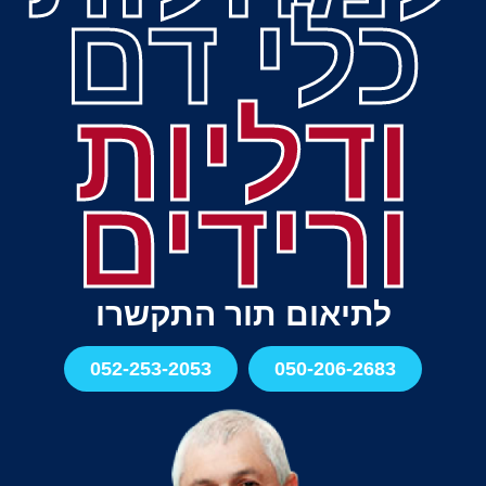
כלי דם
ודליות
ורידים
לתיאום תור התקשרו
052-253-2053
050-206-2683