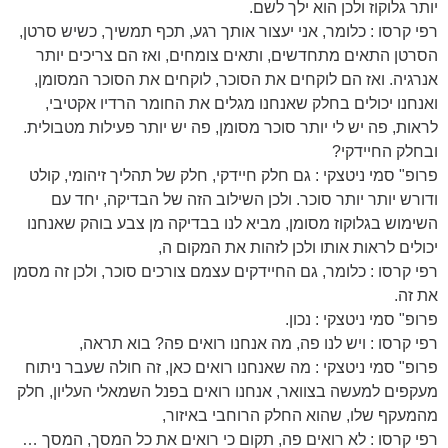
יותר גלוקוז ולכן הוא ילך לשם.
רפי קרסו : כלומר, אני יעצור אותך רגע, תכף תמשיך, כשיש סרטן,
הסרטן התאים מתחדשים, ותאים צומחים, ואז הם צריכים יותר
אנרגיה. ואז הם לוקחים את הסוכר, לוקחים את הסוכר המסומן,
ואנחנו יכולים בחלק שאנחנו מגלים את החומר הרדיו אקטיבי,
לראות, פה יש לי יותר סוכר מסומן, פה יש יותר פעילות מטבולית.
ובחלק החיידקי?
פרופ" סמי ניטצקי : גם חלק חיידקי, חלק של תהליך זיהומי, קולט
ודורש יותר יותר סוכר. ולכן השילוב הזה של הבדיקה, יחד עם
השימוש בגלוקוז מסומן, מביא לנו בבדיקה מן צבע בוהק שאנחנו
יכולים לראות אותו ולכן לזהות את המקום ה,
רפי קרסו : כלומר, גם החיידקים עצמם צורכים סוכר, ולכן זה מסמן
את זה.
פרופ" סמי ניטצקי : נכון.
רפי קרסו : ויש לנו פה, מה אנחנו רואים פה? בוא תראה,
פרופ" סמי ניטצקי : מה שאנחנו רואים כאן, זה חולה שעבר ניתוח
מעקפים למעשה בצוואר, אנחנו רואים בפנל השמאלי העליון, חלק
מהמעקף שלו, שהוא החלק הרוחבי באיזור,
רפי קרסו : לא רואים פה, תקום כי רואים את כל המסך, המסך …