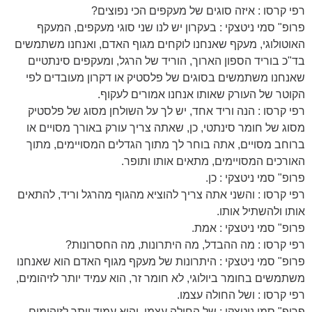
רפי קרסו : איזה סוגים של מעקפים הכי נפוצים?
פרופ" סמי ניטצקי : בעקרון יש לנו שני סוגי מעקפים, המעקף
האוטולוגי, מעקף שאנחנו לוקחים מגוף האדם, ואנחנו משתמשים
בד"כ בוריד הספון הארוך, הוריד של הרגל, ומעקפים סינתטיים
שאנחנו משתמשים בסוגים של פלסטיק או דקרון מעובדים לפי
הקוטר של העורק שאותו אנחנו אמורים לעקוף.
רפי קרסו : הנה וריד אחד, יש לך על השולחן מסוג של פלסטיק
מסוג של חומר סינתטי, כן, שאתה צריך עורק באורך מסויים או
ברוחב מסויים, אתה בוחר לך מתוך הגדלים המסויימים, מתוך
האורכים המסויימים, מתאים אותו ותופר.
פרופ" סמי ניטצקי : כן.
רפי קרסו : והשני אתה צריך להוציא מהגוף מהרגל וריד, להתאים
אותו ולהשתיל אותו.
פרופ" סמי ניטצקי : אמת.
רפי קרסו : מה ההבדל, מה היתרונות, מה החסרונות?
פרופ" סמי ניטצקי : היתרונות של מעקף מגוף האדם הוא שאנחנו
משתמשים בחומר ביולוגי, לא חומר זר, הוא עמיד יותר לזיהומים,
רפי קרסו : ושל החולה עצמו.
פרופ" סמי ניטצקי : של החולה עצמו, והוא עמיד יותר לזיהומים,