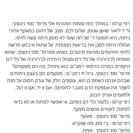
רפי קרסו : במהלך הפרסומות הצטרפו אלי פרופ" סמי ניטצקי,
וד"ר ליאור שושן גוטמן, שלום לכם. מצב של זיהום במעקף אחרי
ניתוח, היא תופעה די שכיחה שעד לא מזמן היתה קשה לזיהוי,
ועלולה היתה לסכן את בריאות המנותח. על שיטת איבחון חדשה
לזיהוי הזיהומים ומניעת סיבוכים, נשמע מפרופ" סמי ניטצקי, שהוא
מומחה לכירורגיה של כלי דם ומנהל היחידה לכירורגיה של כלי דם
היקפיים במרכז הרפואי רמב"ם. בוא נתחיל, מה הם מעקפים?
פרופ" סמי ניטצקי, ביה"ח רמב"ם : מעקפים הם בעצם ניתוחים
שבהם אנחנו כשמם כן הוא, עוקפים חלק של עורק חסום על מנת
לשפר את אספקת הדם מעבר לחסימה. אם זו יד, אם זו רגל,
ולפעמים עורקי הבטן.
רפי קרסו : כלומר כלי דם נסתם, אי אפשר לפתוח או לא כדאי
לפתוח, לוקחים ועושים מעקף,
פרופ" סמי ניטצקי : מעקף.
רפי קרסו : ביי פס, מה שנקרא.
פרופ" סמי ניטצקי : אמת.