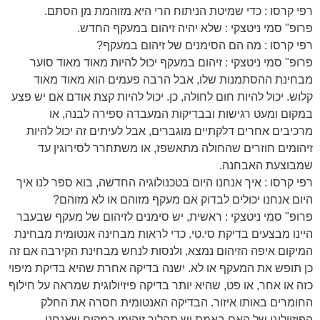
רפי קרסו : כדי שמיטת הניתוח הרי היא מזוהמת מן הסתם.
פרופ" סמי ניטצקי : שלא יהיה זיהום במעקף החדש.
רפי קרסו : מה הם הסימנים של זיהום במעקף?
פרופ" סמי ניטצקי : זיהום במעקף יכול להיות מאוד מאוד סוער
מבחינת ההסתמנות שלו, אבל הרבה פעמים הוא מאוד מאוד
קלוש. יכול להיות חום לחולה, כן. יכול להיות קצת אודם אם יש פצע
במקום ומעט רגישות ובבדיקות המעבדה ספירה לבנה, או
מרכיבים אחרים דלקתיים מוגברים, אבל לעיתים זה יכול להיות
זיהומים חוזרים שהחולה מתאשפז, או משתחרר לסירוגין עד
שמבוצעת האבחנה.
רפי קרסו : איך אנחנו היום בטכנולוגיה החדשה, בוא ספר לנו איך
היום אנחנו יכולים לבדוק אם מעקף מזוהם או לא מזוהם?
פרופ" סמי ניטצקי : ראשית, יש סימנים לזיהום של מעקף שבעבר
היינו מבצעים בדיקת סי.טי. כדי לראות מבחינה אנטומית מבחינת
המיקום איפה הזיהום נמצא, ולנסות לנחש מבחינת הקירבה אם זה
כן תופש את המעקף או לא. ישנה בדיקה אחרת שהיא בדיקת מיפוי
כזה או אחר, או פט, שהיא יותר בדיקה פיזיולוגית שמראה על חילוף
החומרים באותו איזור. הבדיקה האנטומית חסרה את החלק
הפיזיולוגי של האם באמת יש תהליך זיהומי במקום שאנחנו