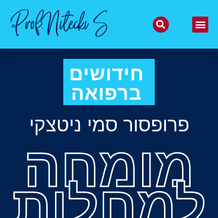
Prof.Nitecki S
חידושים
ברפואה
פרופסור סמי ניטצקי
מומחה
למחלות