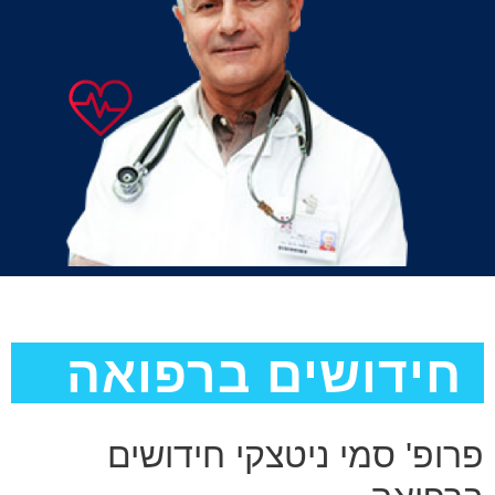
חידושים ברפואה
פרופ' סמי ניטצקי חידושים