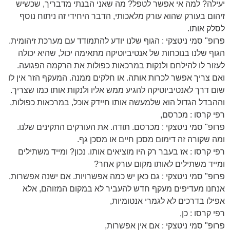
יעילה? למה אי אפשר לטפל? מה שאני הבנתי מדבריך, שכשיש
זיהום בעורק שהוא עורק מלאכותי, הדבר היחידי זה ניתוח נוסף
לסלק אותו.
פרופ" סמי ניטצקי : הגוף שלנו יודע להתמודד עם מערכת זיהומית.
הגוף שלנו בנוכחות של אנטיביוטיקה מתאימה יכול, שהיא יכולה
לעזור לו להילחם ולנקות במרכאות כפולות את הרקמה הפגועה.
ואם צריך אפשר לכרות אותה. או חלקים ממנה. המעקף הזר אין לו
שום דרך לאנטיביוטיקה להגיע ממש אליו ולנקות אותו כמו שצריך.
וההבדל הגדול הוא שלמעשה אותו חיידק אוכל, במרכאות כפולות,
רפי קרסו : מכרסם,
פרופ" סמי ניטצקי : מכרסם. תודה. את העורקים התקינים שלנו.
ומה שקורה זה דימום מסכן חיים או מסכן גף.
רפי קרסו : אז בעבר רק היו מוציאים אותו. נכון? ומייד משתילים
ומייד משתילים לאותו מקום עורק אחר?
פרופ" סמי ניטצקי : גם כאן יש כמה אפשרויות. אם ישנה אפשרות,
אנחנו מעדיפים מעקף חדש להעביר לא במקום המזוהם, אלא
אפילו בדרכים לא לגמרי אנטומיות,
רפי קרסו : כן,
פרופ" סמי ניטצקי : אם אין אפשרות,