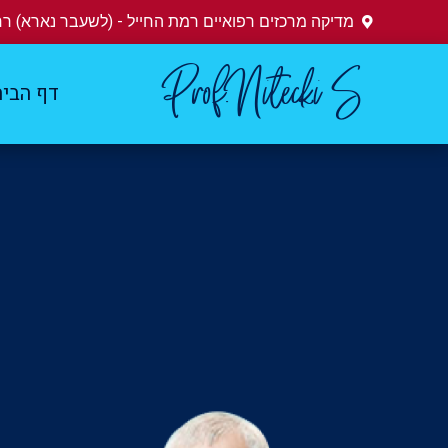
מדיקה מרכזים רפואיים רמת החייל - (לשעבר נארא) רחו
Prof.Nitecki S
דף הבי