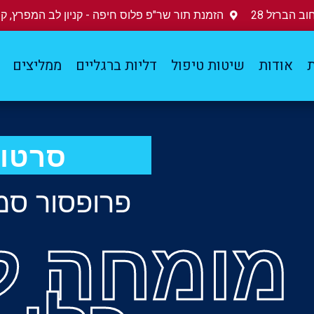
ב הברזל 28
הזמנת תור שר"פ פלוס חיפה - קניון לב המפרץ, קומ
ת
אודות
שיטות טיפול
דליות ברגליים
ממליצים
סרטונ
פרופסור סמי
מומחה ל