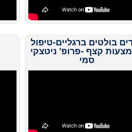
דים בולטים ברגליים-טיפול
צעות קצף -פרופ' ניטצקי
סמי