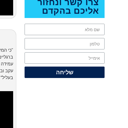
צרו קשר ונחזור
אליכם בהקדם
"כי המי
ברגליי
עמידה מ
עקב ובע
שליחה
בעליל“