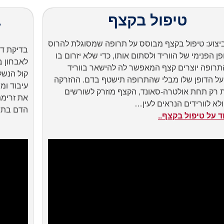
טיפול בקצף
ב
יצוע: טיפול בקצף מבוסס על תרופה שמסוגלת להרוס
בדיקת דו
ן הפנימי של הווריד ולסתום אותו, כדי שלא יזרום בו
לאבחון ב
תרופה יוצרים קצף המאפשר לה להישאר בווריד
קול הנשל
 על הדופן שלו מבלי שהתרופה תישטף בדם. ההזרקה
עיבוד ומ
 רק תחת אולטרה-סאונד, הקצף מוזרק לשורשים
את זרימת
לא לוורידים הנראים לעין…
הדם בתו
ד על טיפול בקצף..